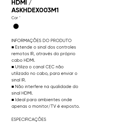
HDMI /
ASKHDEX003M1
Cor
*
INFORMAÇÕES DO PRODUTO
■ Estende o sinal dos controles
remotos IR, através do próprio
cabo HDMI.
■ Utiliza o canal CEC não
utilizado no cabo, para enviar o
sinal IR.
■ Não interfere na qualidade do
sinal HDMI.
■ Ideal para ambientes onde
apenas o monitor/TV é exposto.
ESPECIFICAÇÕES
Útil em qualquer cabo HDMI.