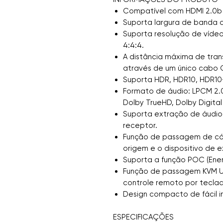
Compatível com HDMI 2.0b
Suporta largura de banda 
Suporta resolução de víd
4:4:4.
A distância máxima de tran
através de um único cabo 
Suporta HDR, HDR10, HDR10+
Formato de áudio: LPCM 2.0 / 2
Dolby TrueHD, Dolby Digital 
Suporta extração de áudio
receptor.
Função de passagem de cóp
origem e o dispositivo de e
Suporta a função POC (Ener
Função de passagem KVM US
controle remoto por tecla
Design compacto de fácil i
ESPECIFICAÇÕES