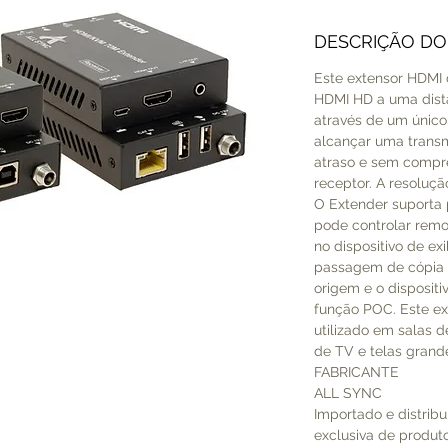
DESCRIÇÃO D
Este extensor HDMI 
HDMI HD a uma dist
através de um únic
alcançar uma transm
atraso e sem compre
receptor. A resoluç
O Extender suporta
pode controlar remo
no dispositivo de ex
passagem de cópia E
origem e o dispositi
função POC. Este e
utilizado em salas d
de TV e telas grand
FABRICANTE
ALL SYNC
Importado e distribu
exclusiva de produto