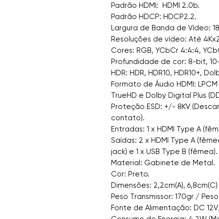
Padrão HDMI: HDMI 2.0b.
Padrão HDCP: HDCP2.2.
Largura de Banda de Vídeo: 1
Resoluções de vídeo: Até 4Kx
Cores: RGB, YCbCr 4:4:4, YCbC
Profundidade de cor: 8-bit, 10-
HDR: HDR, HDR10, HDR10+, Dolb
Formato de Áudio HDMI: LPCM 2.0
TrueHD e Dolby Digital Plus (DD
Proteção ESD: +/- 8KV (Descar
contato).
Entradas: 1 x HDMI Type A (fê
Saídas: 2 x HDMI Type A (fêmea
jack) e 1 x USB Type B (fêmea).
Material: Gabinete de Metal.
Cor: Preto.
Dimensões: 2,2cm(A), 6,8cm(C) 
Peso Transmissor: 170gr / Peso
Fonte de Alimentação: DC 12V