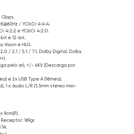
8 Gbps.
2K@60Hz / YCbCr 4:4:4.
r 4:2:2 e YCbCr 4:2:0.
bit e 12-bit.
y Vision e HLG.
 / 2.1 / 5.1 / 7.1, Dolby Digital, Dolby
+).
ga pelo ar), +/- 4KV (Descarga por
mea) e 2x USB Type A (fêmea).
), 1 x áudio L/R (3.5mm stereo mini-
x 9cm(P).
 Receptor: 169gr.
/1A.