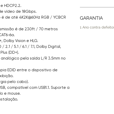
 e HDCP2.2.
de vídeo de 18Gbps.
eo é de até 4K2K@60Hz RGB / YCBCR
GARANTIA
1 Ano contra defeito
smissão é de 230ft / 70 metros
CAT6-6a.
, Dolby Vision e HLG.
.1 / 5.1 / 6.1 / 7.1, Dolby Digital,
Plus (DD+).
 analógico pela saída L/R 3.5mm no
ia EDID entre o dispositivo de
xibição.
gia pelo cabo).
B, compatível com USB1.1. Suporte a
do e mouse.
nstalação.