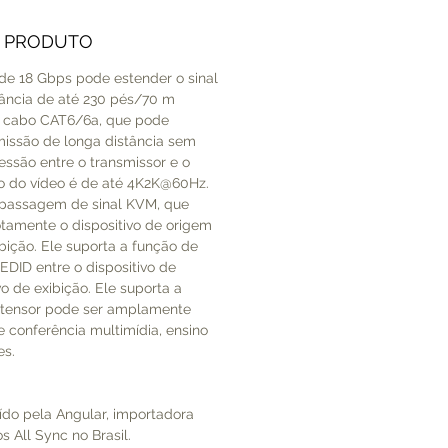
O PRODUTO
de 18 Gbps pode estender o sinal
ância de até 230 pés/70 m
o cabo CAT6/6a, que pode
issão de longa distância sem
ssão entre o transmissor e o
ão do vídeo é de até 4K2K@60Hz.
 passagem de sinal KVM, que
tamente o dispositivo de origem
ibição. Ele suporta a função de
DID entre o dispositivo de
vo de exibição. Ele suporta a
xtensor pode ser amplamente
e conferência multimídia, ensino
es.
ído pela Angular, importadora
s All Sync no Brasil.